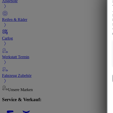
Angebote
Reifen & Räder
Carlog
Werkstatt Termin
Fahrzeug Zubehör
Unsere Marken
Service & Verkauf: